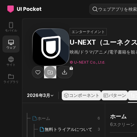
ウェブアプリを検索
モバイル
エンターテイメント
U-NEXT（ユーネク
ウェブ
映画/ドラマ/アニメ/電子書籍を観
© U-NEXT Co., Ltd.
サイト
ライブラリ
2026年3月
コンポーネント
パターン
ホーム
ホーム
6
6
スクリーン
無料トライアルについて
3