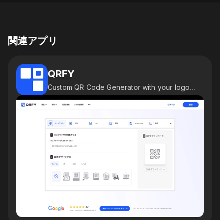
関連アプリ
QRFY
Custom QR Code Generator with your logo, frame and colors.