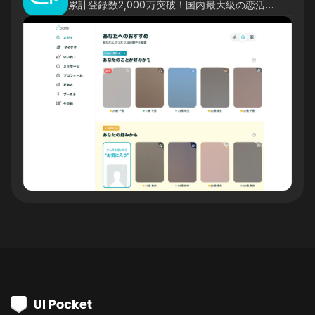
累計登録数2,000万突破！国内最大級の恋活・婚活マッチングアプリ「Pairs」へようこそ。