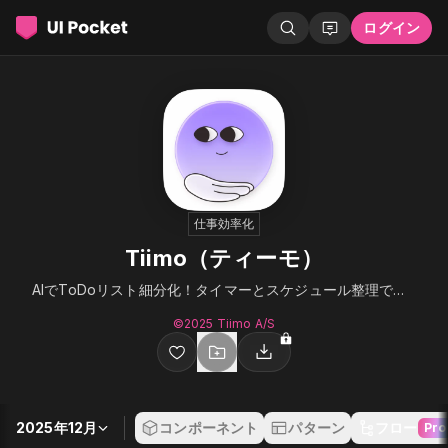
ログイン
仕事効率化
Tiimo（ティーモ）
AIでToDoリスト細分化！タイマーとスケジュール整理で継続
©︎2025 Tiimo A/S
2025年12月
コンポーネント
パターン
フロー
Pro