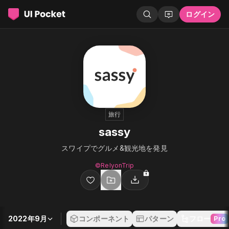
ログイン
旅行
sassy
スワイプでグルメ&観光地を発見
©︎RelyonTrip
2022年9月
コンポーネント
パターン
フロー
Pro