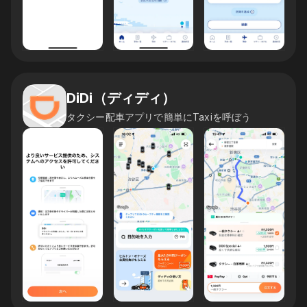
DiDi（ディディ）
タクシー配車アプリで簡単にTaxiを呼ぼう