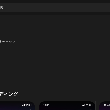
索
日チェック
ディング