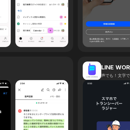
LINE W
ス
声でも！文字で