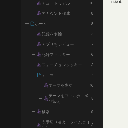
チュートリアル
10
アカウント作成
8
ホーム
8
記録を削除
3
アプリをレビュー
2
記録フィルター
6
フォーチュンクッキー
3
テーマ
1
テーマを変更
16
テーマをフィルタ・並
5
び替え
検索
9
表示切り替え（タイムライ
3
ン）