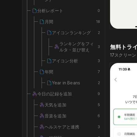
分析レポート
0
月間
18
アイコンランキング
2
ランキングをフィ
無料トラ
3
ルタ・並び替え
17
スクリーン
アイコン分析
3
年間
7
Year in Beans
2
今日の記録を追加
9
天気を追加
5
音楽を追加
6
ヘルスケアと連携
3