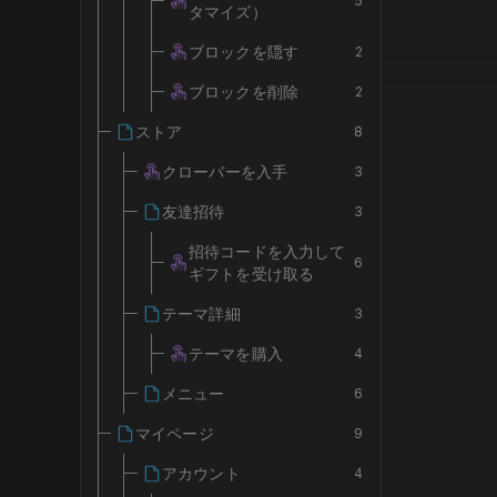
5
タマイズ）
ブロックを隠す
2
ブロックを削除
2
ストア
8
クローバーを入手
3
友達招待
3
招待コードを入力して
6
ギフトを受け取る
テーマ詳細
3
テーマを購入
4
メニュー
6
マイページ
9
アカウント
4