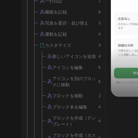
一行日記
2
睡眠を記録
6
写真を選択・並び替え
3
運動を記録
4
カスタマイズ
3
新しいアイコンを追加
4
アイコンを編集
6
アイコンを別のブロッ
6
クに移動
ブロックを移動
2
ブロック名を編集
4
ブロックを作成（テン
4
プレート）
ブロックを作成（カス