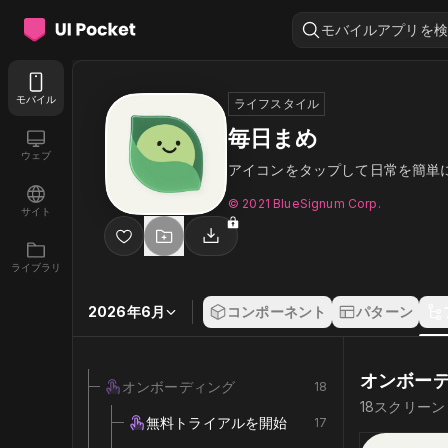
モバイルアプリを検
モバイル
ライフスタイル
毎日まめ
ウェブ
アイコンをタップして日常を簡単
© 2021 BlueSignum Corp.
サイト
ライブラリ
2026年6月
コンポーネント
パターン
オンボー
オンボーディング
18
18
スクリーン
無料トライアルを開始
17