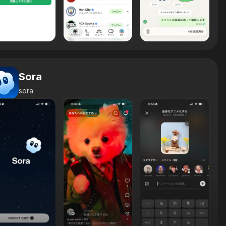
Sora
sora